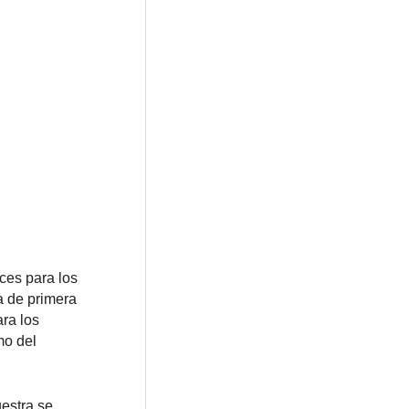
ces para los
a de primera
ra los
mo del
uestra se