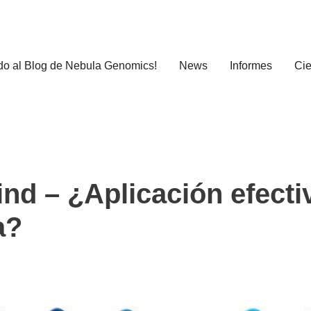
do al Blog de Nebula Genomics!
News
Informes
Cie
nd – ¿Aplicación efecti
a?