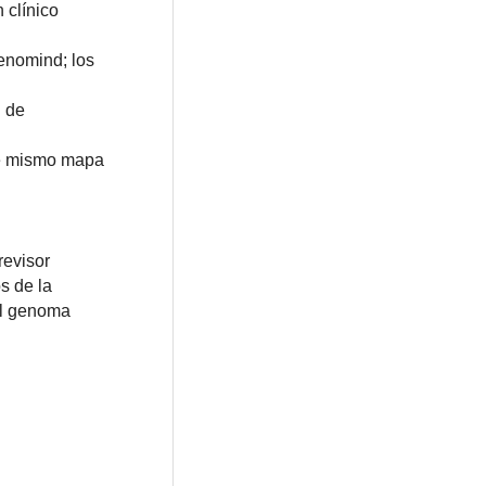
 clínico
Genomind; los
n de
se mismo mapa
revisor
s de la
el genoma