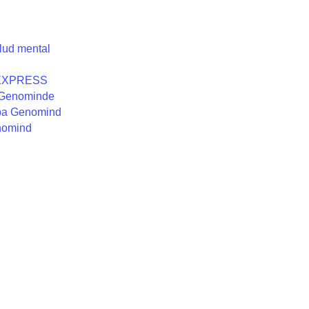
lud mental
x EXPRESS
a Genominde
eba Genomind
nomind