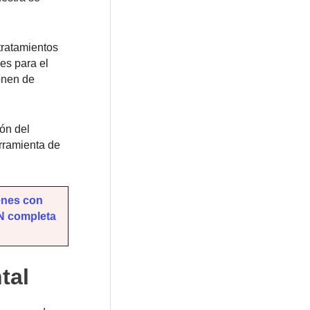
tratamientos
es para el
onen de
ón del
erramienta de
enes con
N completa
tal