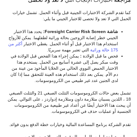
كما تقدم الشركة الاختبارات الجينية قبل وأثناء الحمل. تشمل خيارات
الحمل التي لا تعد ولا تحصى للاختبار الجيني ما يلي:
شاشة Foresight Carrier Risk Screen:
يحدد هذا الاختبار
الجيني خطر إصابة الزوجين بحالة وراثية لطفلهما. يمكن للأزواج
استخدام هذا الاختبار قبل أو أثناء الحمل. يغطي الاختبار
أكثر من
175 حالة وراثية
التي تعتبر مهمة سريريًا.
فحص ما قبل الولادة
:
يمكن إجراء هذا الفحص قبل الولادة في
وقت مبكر يصل إلى عشرة أسابيع من الحمل. يستخدم هذا
الاختبار الحمض النووي الخالي من الخلايا المأخوذ من عينة من
دم الأم. يمكن بعد ذلك استخدام هذه العينة للتحقق مما إذا كان
لدى الجنين عدد غير طبيعي من الكروموسومات.
تشمل بعض حالات الكروموسومات التثلث الصبغي 21 والتثلث الصبغي
18 ، اللذين يسببان متلازمة داون ومتلازمة إدواردز ، على التوالي. يمكن
أن يبحث هذا الاختبار أيضًا عن أعداد غير طبيعية من الكروموسومات
الجنسية أو عمليات حذف في الكروموسومات.
تقدم الشركة برنامج المساعدة المالية وخيارات خطة الدفع بدون فوائد.