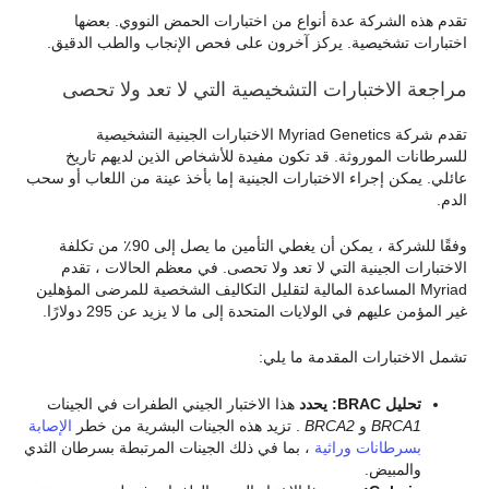
تقدم هذه الشركة عدة أنواع من اختبارات الحمض النووي. بعضها
اختبارات تشخيصية. يركز آخرون على فحص الإنجاب والطب الدقيق.
مراجعة الاختبارات التشخيصية التي لا تعد ولا تحصى
تقدم شركة Myriad Genetics الاختبارات الجينية التشخيصية
للسرطانات الموروثة. قد تكون مفيدة للأشخاص الذين لديهم تاريخ
عائلي. يمكن إجراء الاختبارات الجينية إما بأخذ عينة من اللعاب أو سحب
الدم.
وفقًا للشركة ، يمكن أن يغطي التأمين ما يصل إلى 90٪ من تكلفة
الاختبارات الجينية التي لا تعد ولا تحصى. في معظم الحالات ، تقدم
Myriad المساعدة المالية لتقليل التكاليف الشخصية للمرضى المؤهلين
غير المؤمن عليهم في الولايات المتحدة إلى ما لا يزيد عن 295 دولارًا.
تشمل الاختبارات المقدمة ما يلي:
تحليل BRAC: يحدد
هذا الاختبار الجيني الطفرات في الجينات
BRCA1
و
BRCA2
. تزيد هذه الجينات البشرية من خطر
الإصابة
بسرطانات وراثية
، بما في ذلك الجينات المرتبطة بسرطان الثدي
والمبيض.