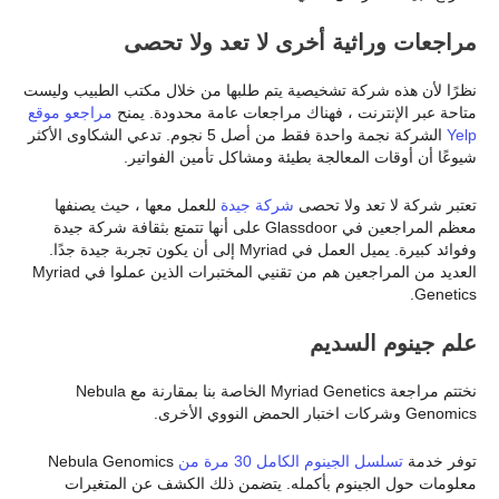
مراجعات وراثية أخرى لا تعد ولا تحصى
نظرًا لأن هذه شركة تشخيصية يتم طلبها من خلال مكتب الطبيب وليست
متاحة عبر الإنترنت ، فهناك مراجعات عامة محدودة. يمنح
مراجعو موقع
Yelp
الشركة نجمة واحدة فقط من أصل 5 نجوم. تدعي الشكاوى الأكثر
شيوعًا أن أوقات المعالجة بطيئة ومشاكل تأمين الفواتير.
تعتبر شركة لا تعد ولا تحصى
شركة جيدة
للعمل معها ، حيث يصنفها
معظم المراجعين في Glassdoor على أنها تتمتع بثقافة شركة جيدة
وفوائد كبيرة. يميل العمل في Myriad إلى أن يكون تجربة جيدة جدًا.
العديد من المراجعين هم من تقنيي المختبرات الذين عملوا في Myriad
Genetics.
علم جينوم السديم
نختتم مراجعة Myriad Genetics الخاصة بنا بمقارنة مع Nebula
Genomics وشركات اختبار الحمض النووي الأخرى.
توفر خدمة
تسلسل الجينوم الكامل 30 مرة من
Nebula Genomics
معلومات حول الجينوم بأكمله. يتضمن ذلك الكشف عن المتغيرات