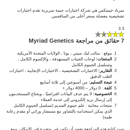
ميرياد جينيتكس هي شركة اختبارات جينية سريرية تقدم اختبارات
تشخيصية مفصلة بسعر أعلى من المنافسين.
3.3
7 حقائق من مراجعة Myriad Genetics
موقع : سالت ليك سيتي ، يوتا ، الولايات المتحدة الأمريكية
المنتجات:
لوحات الجينات المستهدفة ، والإكسوم الكامل ،
وتسلسل الجينوم الكامل
التقارير:
الاختبارات التشخيصية ، الاختبارات الإنجابية ، اختبارات
الطب الدقيق
نتيجة التسليم:
من أسبوعين إلى ثلاثة أسابيع
كلفة
: 0 دولار – 4000 دولار +
الخصوصية:
لا يتم حذف البيانات افتراضيًا ، ويحتاج المستخدمون
إلى إرسال بريد إلكتروني إلى خدمة العملاء
منتجات مجانية : علم جينوم السديم (تسلسل الجينوم الكامل
الذي يمكن استخدامه بالتشاور مع مستشار وراثي أو مقدم رعاية
طبية)
تمت كتابة هذه المراجعة بقصد أن تكون غير متحيزة قدر الإمكان. ومع