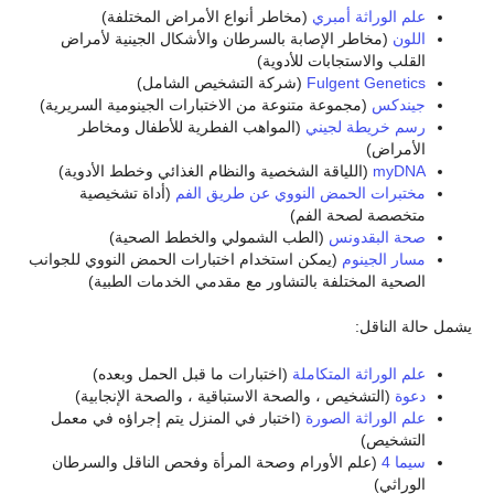
علم الوراثة أمبري
(مخاطر أنواع الأمراض المختلفة)
اللون
(مخاطر الإصابة بالسرطان والأشكال الجينية لأمراض
القلب والاستجابات للأدوية)
Fulgent Genetics
(شركة التشخيص الشامل)
جيندكس
(مجموعة متنوعة من الاختبارات الجينومية السريرية)
رسم خريطة لجيني
(المواهب الفطرية للأطفال ومخاطر
الأمراض)
myDNA
(اللياقة الشخصية والنظام الغذائي وخطط الأدوية)
مختبرات الحمض النووي عن طريق الفم
(أداة تشخيصية
متخصصة لصحة الفم)
صحة البقدونس
(الطب الشمولي والخطط الصحية)
مسار الجينوم
(يمكن استخدام اختبارات الحمض النووي للجوانب
الصحية المختلفة بالتشاور مع مقدمي الخدمات الطبية)
يشمل حالة الناقل:
علم الوراثة المتكاملة
(اختبارات ما قبل الحمل وبعده)
دعوة
(التشخيص ، والصحة الاستباقية ، والصحة الإنجابية)
علم الوراثة الصورة
(اختبار في المنزل يتم إجراؤه في معمل
التشخيص)
سيما 4
(علم الأورام وصحة المرأة وفحص الناقل والسرطان
الوراثي)