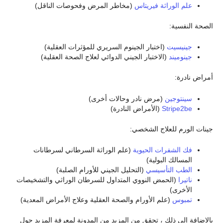
علم الوراثة فيريتاس
(مخاطر المرض وفحوصات الناقل)
الصحة النفسية:
جينيسيت
(اختبار الجينوم السريري للمؤثرات العقلية)
جينوميند
(الاختبار الجيني الدوائي لعلاج الصحة العقلية)
أمراض نادرة:
سينتوجين
(مرض نادر وحالات أخرى)
Stripe2be
(الأمراض النادرة)
جينات الورم للعلاج الشخصي:
فك الشفرات الحيوية
(علم الوراثة السرطاني لسرطانات
المسالك البولية)
الطب التأسيسي
(التحليل الجيني للأورام الصلبة)
ناتيرا
(الحمض النووي المتداول للسرطان الوراثي والتشخيصات
الأخرى)
تمبوس
(علم الأورام والصحة العقلية وعلاج الأمراض المعدية)
بالإضافة إلى ذلك ، تحقق من المزيد من المدونة لمعرفة المزيد حول