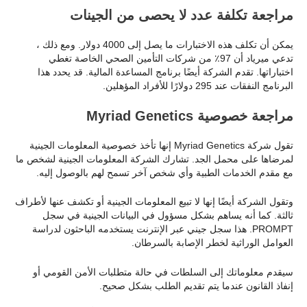
مراجعة تكلفة عدد لا يحصى من الجينات
يمكن أن تكلف هذه الاختبارات ما يصل إلى 4000 دولار. ومع ذلك ،
تدعي ميرياد أن 97٪ من شركات التأمين الصحي الخاصة تغطي
اختباراتها. تقدم الشركة أيضًا برنامج المساعدة المالية. قد يحدد هذا
البرنامج النفقات عند 295 دولارًا للأفراد المؤهلين.
مراجعة خصوصية Myriad Genetics
تقول شركة Myriad Genetics إنها تأخذ خصوصية المعلومات الجينية
لمرضاها على محمل الجد. تشارك الشركة المعلومات الجينية لشخص ما
مع مقدم الخدمات الطبية وأي شخص آخر تسمح لهم بالوصول إليه.
وتقول الشركة أيضًا إنها لا تبيع المعلومات الجينية أو تكشف عنها لأطراف
ثالثة. كما أنه يساهم بشكل مسؤول في البيانات الجينية في سجل
PROMPT. هذا سجل جيني عبر الإنترنت يستخدمه الباحثون لدراسة
العوامل الوراثية لخطر الإصابة بالسرطان.
سيقدم معلوماتك إلى السلطات في حالة متطلبات الأمن القومي أو
إنفاذ القانون عندما يتم تقديم الطلب بشكل صحيح.