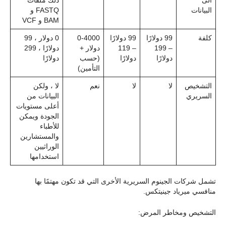
البيانات
FASTQ و
BAM و VCF
كلفة
99 دولارًا
99 دولارًا
0-4000
0 دولار ، 99
– 199
– 119
دولار +
دولارًا ، 299
دولارًا
دولارًا
(حسب
دولارًا
التأمين)
التشخيص
لا
لا
نعم
لا ، ولكن
السريري
البيانات من
أعلى مستويات
الجودة ويمكن
للأطباء
والمستشارين
الوراثيين
استخدامها
تشمل شركات الجينوم السريرية الأخرى التي قد تكون مهتمًا بها
منافسي ميرياد جينيتكس.
التشخيص ومخاطر المرض: