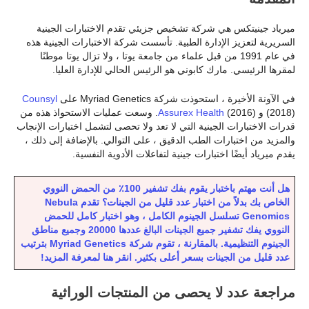
ميرياد جينيتكس هي شركة تشخيص جزيئي تقدم الاختبارات الجينية
السريرية لتعزيز الإدارة الطبية. تأسست شركة الاختبارات الجينية هذه
في عام 1991 من قبل علماء من جامعة يوتا ، ولا تزال يوتا موطنًا
لمقرها الرئيسي. مارك كابوني هو الرئيس الحالي للإدارة العليا.
في الآونة الأخيرة ، استحوذت شركة Myriad Genetics على
Counsyl
(2018) و
Assurex Health
(2016). وسعت عمليات الاستحواذ هذه من
قدرات الاختبارات الجينية التي لا تعد ولا تحصى لتشمل اختبارات الإنجاب
والمزيد من اختبارات الطب الدقيق ، على التوالي. بالإضافة إلى ذلك ،
يقدم ميرياد أيضًا اختبارات جينية لتفاعلات الأدوية النفسية.
هل أنت مهتم باختبار يقوم بفك تشفير 100٪ من الحمض النووي
الخاص بك بدلاً من اختبار عدد قليل من الجينات؟ تقدم Nebula
Genomics تسلسل الجينوم الكامل ، وهو اختبار كامل للحمض
النووي يفك تشفير جميع الجينات البالغ عددها 20000 وجميع مناطق
الجينوم التنظيمية. بالمقارنة ، تقوم شركة Myriad Genetics بترتيب
عدد قليل من الجينات بسعر أعلى بكثير. انقر هنا لمعرفة المزيد!
مراجعة عدد لا يحصى من المنتجات الوراثية