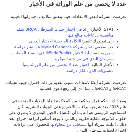
عدد لا يحصى من علم الوراثة في الأخبار
تعرضت الشركة لبعض الانتقادات فيما يتعلق بتكاليف اختباراتها الجينية:
STAT الأخبار:
رائد في اختبار جينات السرطان BRCA ينتقد
منافسيه بادعاءات مبالغ فيها
رأي نيويورك تايمز:
التكلفة الفاحشة للاختبار الجيني
خبر صحفى:
تعلن شركة Myriad Genetics عن نشر دراسة
سريرية مستقبلية لاختبار EndoPredict® في النساء المصابات
بسرطان الثدي في مراحله المبكرة
الأخبار المالية:
اختبار عدد لا يحصى من علم الوراثة يتنبأ
بمستويات الدواء لكل دراسة
تعرضت الشركة أيضًا لانتقادات بسبب تقديم براءات اختراع جينية لجينات
BRCA1
و
BRCA2
، مما أدى إلى رفع دعوى قضائية.
ومع ذلك ، حكم قرار محكمة من المحكمة العليا للولايات المتحدة في
عام 2013 ضد شرعية براءات الاختراع على الجينات البشرية. كان
استنتاجهم الرئيسي هو أنه بما أن اكتشاف الجين البشري لا ينطوي على
خلق ، فلا توجد ملكية فكرية وبالتالي لا يوجد أساس لبراءة اختراع. بعد
ذلك ، أعلنت ميرياد أنها
ستتخلى عن محاولاتها
للحصول على براءات
اختراع لجينات سرطان الثدي.