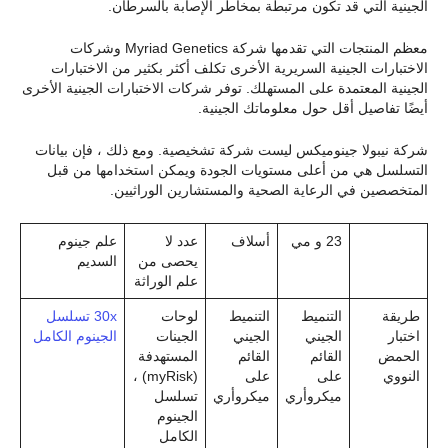
الجينية التي قد تكون مرتبطة بمخاطر الإصابة بالسرطان.
معظم المنتجات التي تقدمها شركة Myriad Genetics وشركات
الاختبارات الجينية السريرية الأخرى تكلف أكثر بكثير من الاختبارات
الجينية المعتمدة على المستهلك. توفر شركات الاختبارات الجينية الأخرى
أيضًا تفاصيل أقل حول معلوماتك الجينية.
شركة نيبولا جينوميكس ليست شركة تشخيصية. ومع ذلك ، فإن بيانات
التسلسل هي من أعلى مستويات الجودة ويمكن استخدامها من قبل
المتخصصين في الرعاية الصحية والمستشارين الوراثيين.
23 و مي
أسلاف
عدد لا
علم جينوم
يحصى من
السديم
علم الوراثة
طريقة
التنميط
التنميط
لوحات
30x تسلسل
اختبار
الجيني
الجيني
الجينات
الجينوم الكامل
الحمض
القائم
القائم
المستهدفة
النووي
على
على
(myRisk) ،
ميكروأري
ميكروأري
تسلسل
الجينوم
الكامل