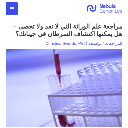
خطي
القائمة
لى
لمحتوى
الرئيس
مراجعة علم الوراثة التي لا تعد ولا تحصى –
هل يمكنها اكتشاف السرطان في جيناتك؟
المراجعات
/ بواسطة
Christina Swords, Ph.D.