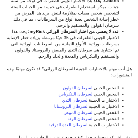
Colaris: يحدد
هذا الاختبار الجيني الطفرات في لوحة من ستة
جينات. يمكن استخدام الطفرات في خمسة من الجينات الستة
لتشخيص شخص مصاب بمتلازمة لينش. يزيد هذا المرض من
خطر إصابة الشخص بعدة أنواع من السرطانات ، بما في ذلك
سرطان القولون والمستقيم والرحم.
عدد لا يحصى من اختبار السرطان الوراثي myRisk:
يحدد هذا
الاختبار الجيني الطفرات في 35 جينًا مرتبطة بزيادة خطر الإصابة
بسرطانات وراثية. الأنواع الثمانية من السرطانات الوراثية التي
تم اختبارها هي سرطان الثدي والمبيض والبروستاتا والقولون
والمستقيم والبنكرياس والمعدة والجلد والرحم.
هل أنت مهتم بالاختبارات الجينية للسرطان الوراثي؟ قد تكون مهتمًا بهذه
المنشورات:
الفحص الجيني
لسرطان القولون
الفحص الجيني
لسرطان البنكرياس
الاختبارات الجينية
لسرطان الثدي
الاختبارات الجينية
لسرطان البروستاتا
الفحص الجيني
لسرطان المبيض
الفحص الجيني
لسرطان الرئة
الاختبارات الجينية
لسرطان الغدة الدرقية
توفر الشركة توجيهات حول كيفية جمع عينة من اللعاب من المنزل