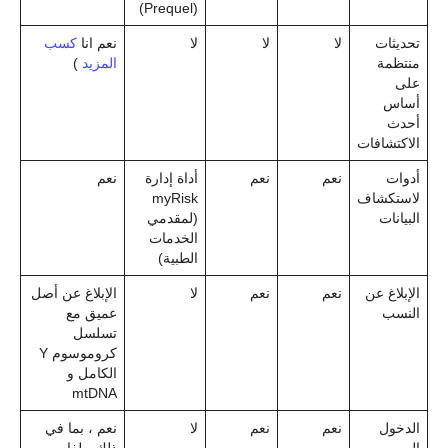
(Prequel)
تحديثات
لا
لا
لا
نعم انا
كسب
منتظمة
المزيد
)
على
أساس
أحدث
الاكتشافات
أدوات
نعم
نعم
أداة إدارة
نعم
لاستكشاف
myRisk
البيانات
(لمقدمي
الخدمات
الطبية)
الإبلاغ عن
نعم
نعم
لا
الإبلاغ عن أصل
النسب
عميق مع
تسلسل
كروموسوم Y
الكامل و
mtDNA
الدخول
نعم
نعم
لا
نعم ، بما في
الى
ذلك ملفات