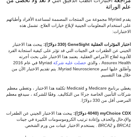
مراجعة
اختبارات الطب الدقيق التي
لا تعد ولا تحصى من
علم الوراثة
يقدم Myriad مجموعة من المنتجات المصممة لمساعدة الأفراد وأطبائهم
على استخدام المعلومات الجينية لإبلاغ خيارات العلاج. تشمل هذه
الاختبارات:
اختبار المؤثرات العقلية GeneSight (330 دولارًا):
يبحث هذا الاختبار
الجيني عن الطفرات في الجينات التي قد تؤثر على كيفية استجابة الفرد
للأدوية لعلاج الأمراض العقلية. يعتمد هذا الاختبار على بحث أجرته
Assurex Health ، والذي
حصلت عليه شركة
Myriad في عام 2016
وأطلق عليها اسم Myriad Neuroscience. يتم تقديم الاختبار الآن من
خلال هذا التقسيم.
يغطي برنامج Medicare و Medicaid تكلفة هذا الاختبار ، وتغطي معظم
شركات التأمين الخاصة جزءًا من التكاليف. وفقًا للشركة ، سيدفع معظم
المرضى أقل من 330 دولارًا.
myChoice CDX (4040 دولارًا):
يبحث هذا الاختبار الجيني عن الطفرات
والإدخال والحذف وإعادة ترتيب الكروموسومات الكبيرة في جينات
BRCA1
و
BRCA2
. يستخدم الاختبار عينات من ورم الشخص.