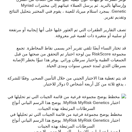
وإرسالها بالبريد. ثم يرسل العملاء عيناتهم إلى مختبرات Myriad
Genetic. بمجرد استلام ميرياد للعينة ، يقوم فني المختبر بتحليل النتائج
وتقديم تقرير.
تصف التقارير الطفرات التي تم العثور عليها على أنها إيجابية أو مرتفعة
أو سلبية أو متغيرة ذات أهمية غير معروفة.
قد تختار النساء أيضًا تلقي تقرير آخر يسمى نقاط المخاطرة. تجمع
مجموعة RiskScore بين لوحة اختبار تم التحقق من صحتها من قبل
الجمعيات الطبية واختبار سرطان وراثي. يوفر هذا تنبؤًا بخطر الإصابة
بسرطان الثدي لمدة خمس سنوات ومدى الحياة.
قد يتم تغطية هذا الاختبار الجيني من خلال التأمين الصحي. وفقًا للشركة
، يدفع ثلاثة من كل أربعة أشخاص 0 دولار للاختبار.
مخطط يوضح مجموعة فرعية من قائمة الجينات التي تم تحليلها في
اختبار MyRisk MyRisk Genetics. يوضح هذا الرسم البياني أنواع
السرطانات المرتبطة بهذه الجينات
مراجعة
اختبارات الإنجاب التي
لا تعد ولا تحصى