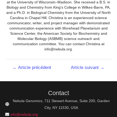
at the University of Wisconsin–Madison. She received a B.S. in
Biology and Chemistry from King’s College in Wilkes-Barre, PA,
and a Ph.D. in Biological Chemistry from the University of North
Carolina in Chapel Hill. Christina is an experienced science
communicator, writer, and project manager with demonstrated
communication experience with Morehead Planetarium and
Science Center, the American Society for Biochemistry and
Molecular Biology (ASBMB) science outreach and
communication committee. You can contact Christina at
info@nebula.org.
Navigation
←
Article précédent
Article suivant
→
de
l’article
Contact
Nebula Genomics, 711 Stewart Avenue, Suite 200, Garden
City, NY 11530, USA
info@nebula.org