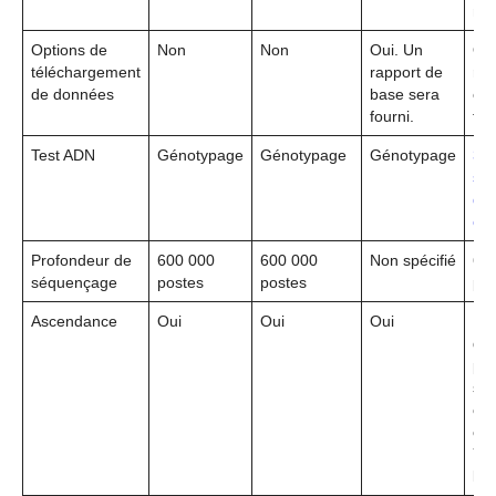
né
Options de
Non
Non
Oui. Un
Oui
téléchargement
rapport de
rap
de données
base sera
éte
fourni.
fou
Test ADN
Génotypage
Génotypage
Génotypage
30
sé
du
ent
Profondeur de
600 000
600 000
Non spécifié
6,
séquençage
postes
postes
pos
Ascendance
Oui
Oui
Oui
Ra
d’
pro
sé
com
ch
Y e
l’