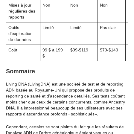
Mises à jour
Non
Non
Non
Oui
régulières des
plu
rapports
Outils
Limité
Limité
Pas clair
Ou
d’exploration
de données
Coût
99 $ à 199
$99-$119
$79-$149
0 $
$
$
Sommaire
Living DNA (LivingDNA) est une société de test et de reporting
ADN basée au Royaume-Uni qui propose des produits de
reporting de santé et d’ascendance détaillés. Ses tests coûtent
moins cher que ceux de certains concurrents, comme Ancestry
DNA. Il a impressionné beaucoup de ses utilisateurs avec ses
rapports d’ascendance profonds «sophistiqués».
Cependant, certains se sont plaints du fait que les résultats de
l’analyse ADN de l’arbre généalogique étaient vagues ou