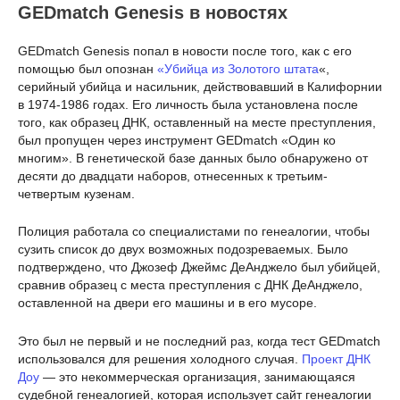
GEDmatch Genesis в новостях
GEDmatch Genesis попал в новости после того, как с его
помощью был опознан
«Убийца из Золотого штата
«,
серийный убийца и насильник, действовавший в Калифорнии
в 1974-1986 годах. Его личность была установлена после
того, как образец ДНК, оставленный на месте преступления,
был пропущен через инструмент GEDmatch «Один ко
многим». В генетической базе данных было обнаружено от
десяти до двадцати наборов, отнесенных к третьим-
четвертым кузенам.
Полиция работала со специалистами по генеалогии, чтобы
сузить список до двух возможных подозреваемых. Было
подтверждено, что Джозеф Джеймс ДеАнджело был убийцей,
сравнив образец с места преступления с ДНК ДеАнджело,
оставленной на двери его машины и в его мусоре.
Это был не первый и не последний раз, когда тест GEDmatch
использовался для решения холодного случая.
Проект ДНК
Доу
— это некоммерческая организация, занимающаяся
судебной генеалогией, которая использует сайт генеалогии