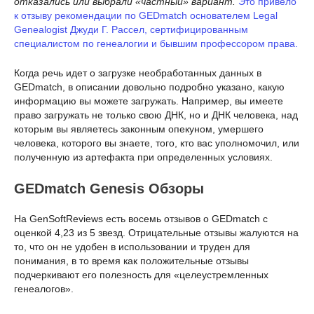
отказались или выбрали «частный» вариант.
Это привело
к отзыву рекомендации по GEDmatch основателем Legal
Genealogist Джуди Г. Рассел, сертифицированным
специалистом по генеалогии и бывшим профессором права.
Когда речь идет о загрузке необработанных данных в
GEDmatch, в описании довольно подробно указано, какую
информацию вы можете загружать. Например, вы имеете
право загружать не только свою ДНК, но и ДНК человека, над
которым вы являетесь законным опекуном, умершего
человека, которого вы знаете, того, кто вас уполномочил, или
полученную из артефакта при определенных условиях.
GEDmatch Genesis Обзоры
На GenSoftReviews есть восемь отзывов о GEDmatch с
оценкой 4,23 из 5 звезд. Отрицательные отзывы жалуются на
то, что он не удобен в использовании и труден для
понимания, в то время как положительные отзывы
подчеркивают его полезность для «целеустремленных
генеалогов».