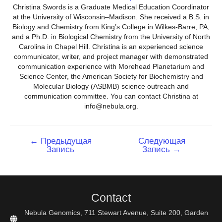
Christina Swords is a Graduate Medical Education Coordinator
at the University of Wisconsin–Madison. She received a B.S. in
Biology and Chemistry from King’s College in Wilkes-Barre, PA,
and a Ph.D. in Biological Chemistry from the University of North
Carolina in Chapel Hill. Christina is an experienced science
communicator, writer, and project manager with demonstrated
communication experience with Morehead Planetarium and
Science Center, the American Society for Biochemistry and
Molecular Biology (ASBMB) science outreach and
communication committee. You can contact Christina at
info@nebula.org.
Навигация
←
Предыдущая
Следующая
Запись
Запись
→
по
записям
Contact
Nebula Genomics, 711 Stewart Avenue, Suite 200, Garden