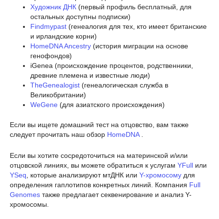
Художник ДНК
(первый профиль бесплатный, для
остальных доступны подписки)
Findmypast
(генеалогия для тех, кто имеет британские
и ирландские корни)
HomeDNA Ancestry
(история миграции на основе
генофондов)
iGenea (происхождение процентов, родственники,
древние племена и известные люди)
TheGenealogist
(генеалогическая служба в
Великобритании)
WeGene
(для азиатского происхождения)
Если вы ищете домашний тест на отцовство, вам также
следует прочитать наш обзор
HomeDNA
.
Если вы хотите сосредоточиться на материнской и/или
отцовской линиях, вы можете обратиться к услугам
YFull
или
YSeq
, которые анализируют мтДНК или
Y-хромосому
для
определения гаплотипов конкретных линий. Компания
Full
Genomes
также предлагает секвенирование и анализ Y-
хромосомы.