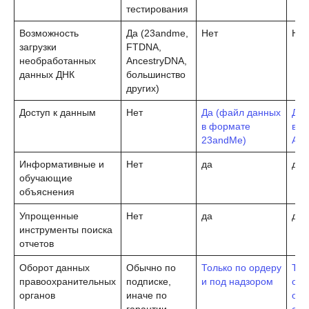
тестирования
Возможность
Да (23andme,
Нет
Нет
загрузки
FTDNA,
необработанных
AncestryDNA,
данных ДНК
большинство
других)
Доступ к данным
Нет
Да (файл данных
Да 
в формате
в ф
23andMe)
Anc
Информативные и
Нет
да
да
обучающие
объяснения
Упрощенные
Нет
да
да
инструменты поиска
отчетов
Оборот данных
Обычно по
Только по ордеру
Тол
правоохранительных
подписке,
и под надзором
осн
органов
иначе по
орд