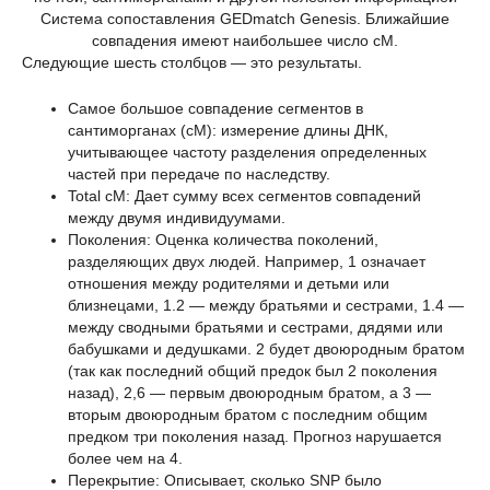
Система сопоставления GEDmatch Genesis. Ближайшие
совпадения имеют наибольшее число cM.
Следующие шесть столбцов — это результаты.
Самое большое совпадение сегментов в
сантиморганах (сМ): измерение длины ДНК,
учитывающее частоту разделения определенных
частей при передаче по наследству.
Total cM: Дает сумму всех сегментов совпадений
между двумя индивидуумами.
Поколения: Оценка количества поколений,
разделяющих двух людей. Например, 1 означает
отношения между родителями и детьми или
близнецами, 1.2 — между братьями и сестрами, 1.4 —
между сводными братьями и сестрами, дядями или
бабушками и дедушками. 2 будет двоюродным братом
(так как последний общий предок был 2 поколения
назад), 2,6 — первым двоюродным братом, а 3 —
вторым двоюродным братом с последним общим
предком три поколения назад. Прогноз нарушается
более чем на 4.
Перекрытие: Описывает, сколько SNP было