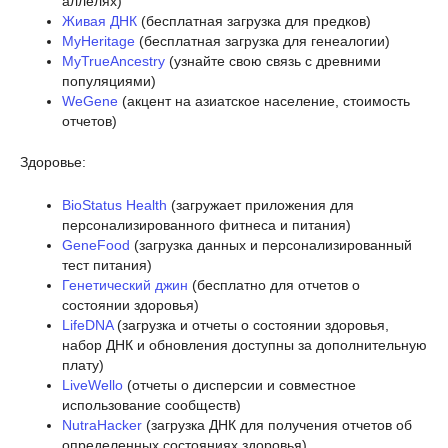
аллелях)
Живая ДНК
(бесплатная загрузка для предков)
MyHeritage
(бесплатная загрузка для генеалогии)
MyTrueAncestry
(узнайте свою связь с древними
популяциями)
WeGene
(акцент на азиатское население, стоимость
отчетов)
Здоровье:
BioStatus Health
(загружает приложения для
персонализированного фитнеса и питания)
GeneFood
(загрузка данных и персонализированный
тест питания)
Генетический джин
(бесплатно для отчетов о
состоянии здоровья)
LifeDNA
(загрузка и отчеты о состоянии здоровья,
набор ДНК и обновления доступны за дополнительную
плату)
LiveWello
(отчеты о дисперсии и совместное
использование сообществ)
NutraHacker
(загрузка ДНК для получения отчетов об
определенных состояниях здоровья)