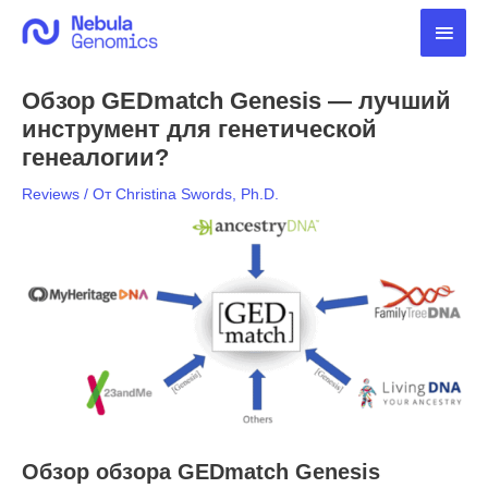
Перейти
Глав
к
содержимому
мен
Обзор GEDmatch Genesis — лучший
инструмент для генетической
генеалогии?
Reviews
/ От
Christina Swords, Ph.D.
Обзор обзора GEDmatch Genesis