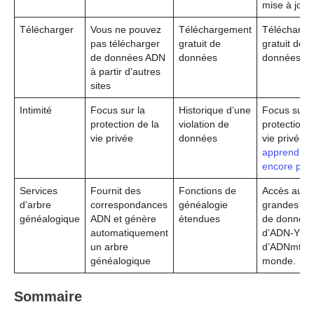
mise à jour.
Télécharger
Vous ne pouvez
Téléchargement
Télécharg
pas télécharger
gratuit de
gratuit de
de données ADN
données
données
à partir d’autres
sites
Intimité
Focus sur la
Historique d’une
Focus sur l
protection de la
violation de
protection d
vie privée
données
vie privée (
apprendre
encore plus
Services
Fournit des
Fonctions de
Accès aux 
d’arbre
correspondances
généalogie
grandes ba
généalogique
ADN et génère
étendues
de donnée
automatiquement
d’ADN-Y et
un arbre
d’ADNmt d
généalogique
monde.
Sommaire