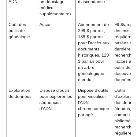
ADN
un dépistage
d’ascendance
médical
supplémentaire)
Coût des
Aucun
Abonnement de
99 $/an po
outils de
299 $ par an ;
des mises à
généalogie
189 $ par an
régulières
pour l’accès aux
basées sur 
documents
dernières
historiques, 129
recherches 
$ par an pour
l’accès aux
un arbre
outils de
généalogique
découverte
étendu.
données.
Exploration
Dispose d’outils
Dispose d’outils
Outils
de données
pour explorer les
pour visualiser
d’explorati
séquences
l’ADN
des donné
d’ADN
chromosomique
étendus, y
partagé.
compris un
bibliothèqu
recherche
régulièrem