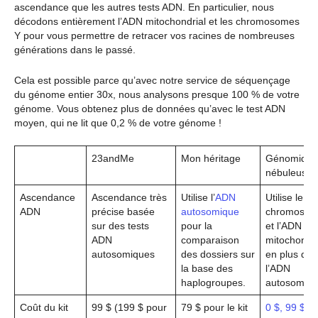
ascendance que les autres tests ADN. En particulier, nous
décodons entièrement l’ADN mitochondrial et les chromosomes
Y pour vous permettre de retracer vos racines de nombreuses
générations dans le passé.
Cela est possible parce qu’avec notre service de séquençage
du génome entier 30x, nous analysons presque 100 % de votre
génome. Vous obtenez plus de données qu’avec le test ADN
moyen, qui ne lit que 0,2 % de votre génome !
23andMe
Mon héritage
Génomique
nébuleuses
Ascendance
Ascendance très
Utilise l’
ADN
Utilise le
ADN
précise basée
autosomique
chromosom
sur des tests
pour la
et l’ADN
ADN
comparaison
mitochondri
autosomiques
des dossiers sur
en plus de
la base des
l’ADN
haplogroupes.
autosomiq
Coût du kit
99 $ (199 $ pour
79 $ pour le kit
0 $, 99 $, 