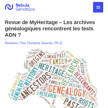
Aller
Men
au
contenu
princ
Revue de MyHeritage – Les archives
généalogiques rencontrent les tests
ADN ?
Reviews
/ Par
Christina Swords, Ph.D.